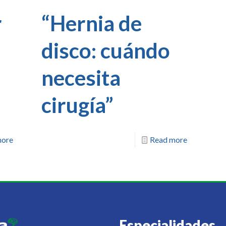
r
“Hernia de
disco: cuándo
necesita
cirugía”
more
Read more
Especialidades