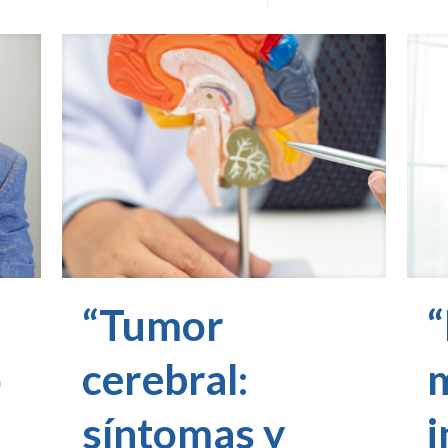
“Tumor
“
o
cerebral:
síntomas y
i