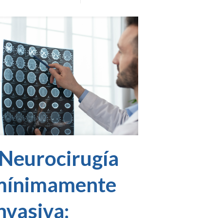
Neurocirugía
mínimamente
nvasiva: