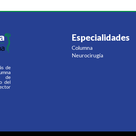
Especialidades
Columna
Neurocirugía
ás de
lumna
o de
o del
ector