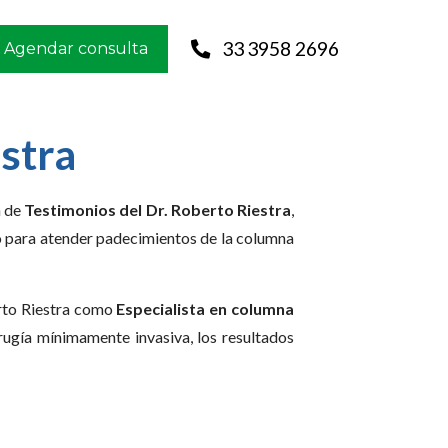
33 3958 2696
Agendar consulta
stra
n de
Testimonios del Dr. Roberto Riestra
,
o para atender padecimientos de la columna
erto Riestra como
Especialista en columna
irugía mínimamente invasiva, los resultados