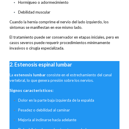
Hormigueo o adormecimiento
Debilidad muscular
Cuando la hernia comprime el nervio del lado izquierdo, los
síntomas se manifiestan en ese mismo lado.
El tratamiento puede ser conservador en etapas iniciales, pero en
casos severos puede requerir procedimientos mínimamente
invasivos o cirugía especializada.
2. Estenosis espinal lumbar
La
estenosis lumbar
consiste en el estrechamiento del canal
vertebral, lo que genera presión sobre los nervios.
Signos característicos:
Dolor en la parte baja izquierda de la espalda
Pesadez o debilidad al caminar
Mejoría al inclinarse hacia adelante