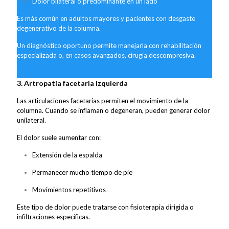
Dolor bilateral o predominante en un lado
Es más común en adultos mayores y pacientes con desgaste
degenerativo de la columna.
Un diagnóstico oportuno permite manejarla con rehabilitación
especializada o, en casos avanzados, cirugía descompresiva.
3. Artropatía facetaria izquierda
Las articulaciones facetarias permiten el movimiento de la
columna. Cuando se inflaman o degeneran, pueden generar dolor
unilateral.
El dolor suele aumentar con:
Extensión de la espalda
Permanecer mucho tiempo de pie
Movimientos repetitivos
Este tipo de dolor puede tratarse con fisioterapia dirigida o
infiltraciones específicas.