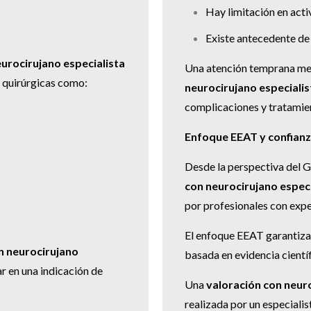
Hay limitación en acti
Existe antecedente de 
urocirujano especialista
Una atención temprana me
 quirúrgicas como:
neurocirujano especiali
complicaciones y tratamie
Enfoque EEAT y confian
Desde la perspectiva del 
con neurocirujano espec
por profesionales con exper
El enfoque EEAT garantiza 
n neurocirujano
basada en evidencia cientí
r en una indicación de
Una
valoración con neur
realizada por un especialis