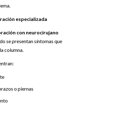
lema.
ración especializada
oración con neurocirujano
do se presentan síntomas que
la columna.
entran:
te
brazos o piernas
ento