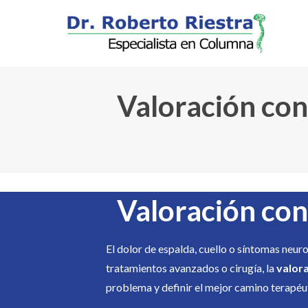
Valoración con
Valoración con
El dolor de espalda, cuello o síntomas neur
tratamientos avanzados o cirugía, la
valora
problema y definir el mejor camino terapéu