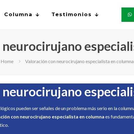
Columna
Testimonios
 neurocirujano especial
Home
Valoración con neurocirujano especialista en columna
 neurocirujano especial
ológicos pueden ser señales de un problema más serio en la column
ción con neurocirujano especialista en columna
es fundamental
tico.