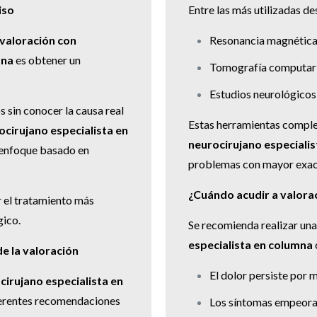
iso
Entre las más utilizadas de
valoración con
Resonancia magnétic
mna
es obtener un
Tomografía computar
Estudios neurológicos
 sin conocer la causa real
Estas herramientas compl
ocirujano especialista en
neurocirujano especiali
n enfoque basado en
problemas con mayor exac
¿Cuándo acudir a valora
r el tratamiento más
gico.
Se recomienda realizar un
especialista en columna
e la valoración
El dolor persiste por
cirujano especialista en
iferentes recomendaciones
Los síntomas empeora