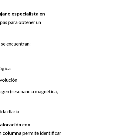
jano especialista en
apas para obtener un
 se encuentran:
lógica
evolución
magen (resonancia magnética,
ida diaria
aloración con
en columna
permite identificar