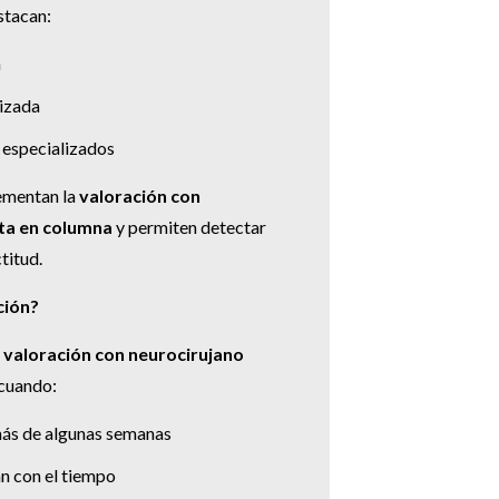
stacan:
a
izada
 especializados
ementan la
valoración con
sta en columna
y permiten detectar
titud.
ción?
a
valoración con neurocirujano
cuando:
 más de algunas semanas
n con el tiempo