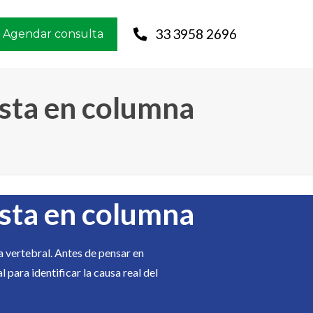
33 3958 2696
Agendar consulta
ista en columna
ista en columna
a vertebral. Antes de pensar en
 para identificar la causa real del