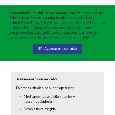
El
tratamiento de ciática en Zapopan
está enfocado en aliviar
el dolor desde su causa, reducir la inflamación del nervio y
mejorar la movilidad. A través de una valoración especializada, es
posible definir opciones efectivas que van desde manejo
conservador hasta procedimientos avanzados, permitiendo al
paciente recuperar su calidad de vida lo antes posible.
Agendar una consulta
Tratamiento conservador
En etapas iniciales, se puede optar por:
Medicamentos antiinflamatorios y
neuromoduladores
Terapia física dirigida