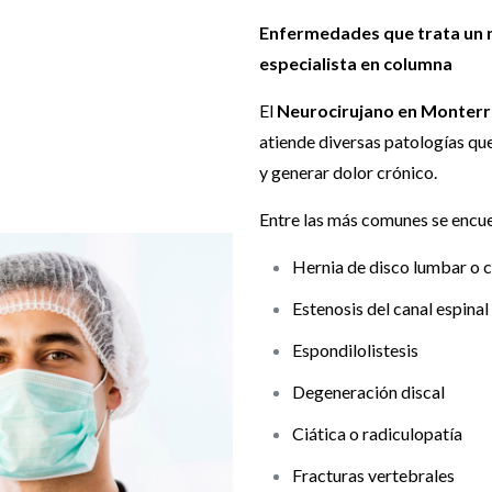
Enfermedades que trata un 
especialista en columna
El
Neurocirujano en Monterre
atiende diversas patologías qu
y generar dolor crónico.
Entre las más comunes se encu
Hernia de disco lumbar o c
Estenosis del canal espinal
Espondilolistesis
Degeneración discal
Ciática o radiculopatía
Fracturas vertebrales