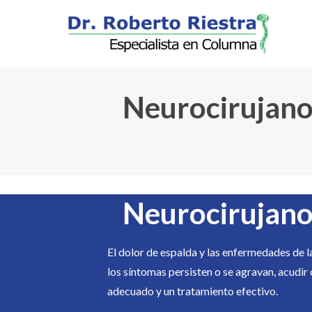
Neurocirujano
Neurocirujano
El dolor de espalda y las enfermedades de l
los síntomas persisten o se agravan, acudir
adecuado y un tratamiento efectivo.