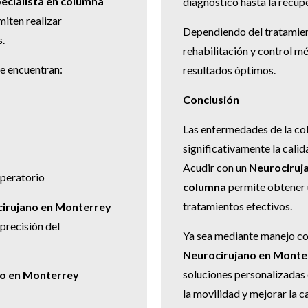
ecialista en columna
diagnóstico hasta la recup
iten realizar
Dependiendo del tratamient
.
rehabilitación y control m
se encuentran:
resultados óptimos.
Conclusión
Las enfermedades de la co
significativamente la calid
Acudir con un
Neurociruja
operatorio
columna
permite obtener 
tratamientos efectivos.
irujano en Monterrey
precisión del
Ya sea mediante manejo co
Neurocirujano en Monter
soluciones personalizadas q
no en Monterrey
la movilidad y mejorar la c