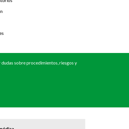
torios
ón
es
r dudas sobre procedimientos, riesgos y
 médica