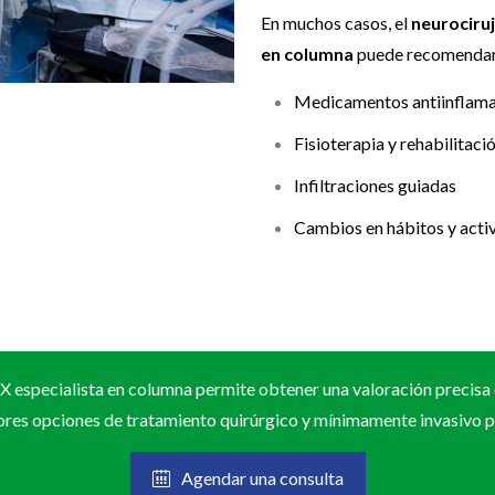
En muchos casos, el
neurociru
en columna
puede recomendar
Medicamentos antiinflama
Fisioterapia y rehabilitaci
Infiltraciones guiadas
Cambios en hábitos y activ
 especialista en columna permite obtener una valoración precisa 
ores opciones de tratamiento quirúrgico y mínimamente invasivo pa
Agendar una consulta