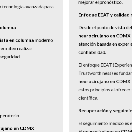
mejorar el pronóstico.
on tecnología avanzada para
Enfoque EEAT y calidad
columna
Desde el punto de vista de
neurocirujano en CDMX e
ista en columna
moderno
atención basada en experie
permiten realizar
confiabilidad.
seguridad.
El enfoque EEAT (Experienc
Trustworthiness) es fundam
neurocirujano en CDMX e
estos principios al ofrece
científica.
Recuperación y seguimi
operatorio
El seguimiento médico es e
rujano en CDMX
El
neurocirujano en CDM