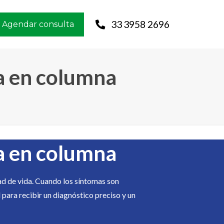
33 3958 2696
Agendar consulta
a en columna
a en columna
ad de vida. Cuando los síntomas son
para recibir un diagnóstico preciso y un