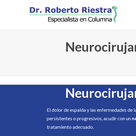
Neurociruja
Neurociruja
El dolor de espalda y las enfermedades de 
persistentes o progresivos, acudir con un
n
tratamiento adecuado.