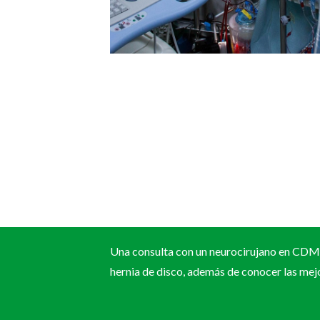
Una consulta con un neurocirujano en CDMX
hernia de disco, además de conocer las mej