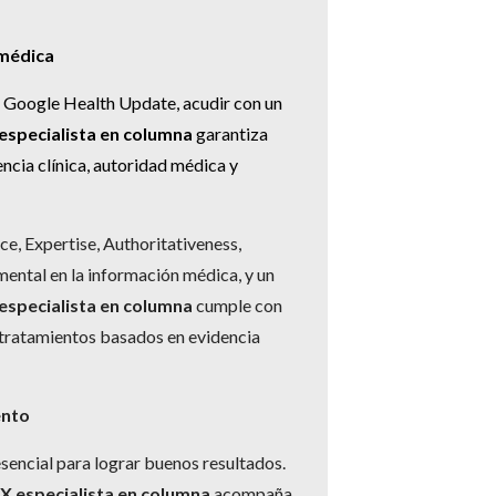
 médica
l Google Health Update, acudir con un
specialista en columna
garantiza
ncia clínica, autoridad médica y
e, Expertise, Authoritativeness,
ental en la información médica, y un
specialista en columna
cumple con
r tratamientos basados en evidencia
ento
sencial para lograr buenos resultados.
X especialista en columna
acompaña