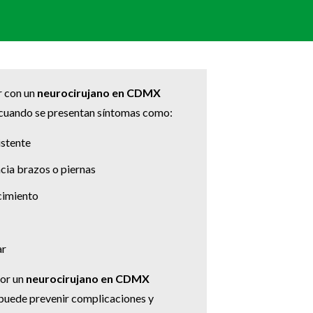
r con un
neurocirujano en CDMX
cuando se presentan síntomas como:
istente
acia brazos o piernas
imiento
ar
por un
neurocirujano en CDMX
puede prevenir complicaciones y