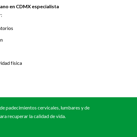
jano en CDMX especialista
:
torios
ón
idad física
de padecimientos cervicales, lumbares y de
ra recuperar la calidad de vida.