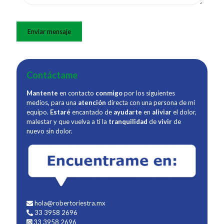
Contáctame
Mantente
en contacto
conmigo
por los siguientes
medios, para una
atención
directa con una persona de mi
equipo.
Estaré
encantado de
ayudarte
en
aliviar
el dolor,
malestar y que vuelva a ti la
tranquilidad
de
vivir
de
nuevo sin dolor.
hola@robertoriestra.mx
33 3958 2696
33 3958 2696