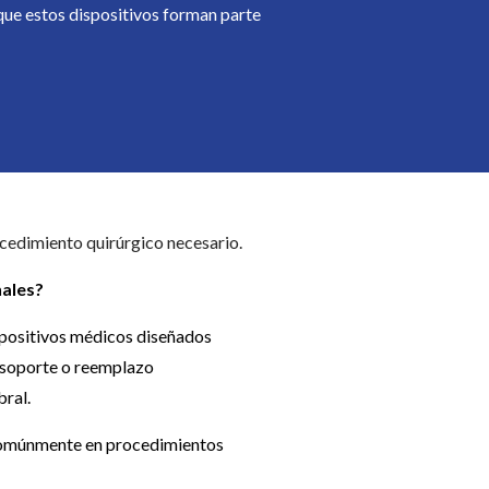
 que estos dispositivos forman parte
ocedimiento quirúrgico necesario.
nales?
spositivos médicos diseñados
 soporte o reemplazo
bral.
n comúnmente en procedimientos