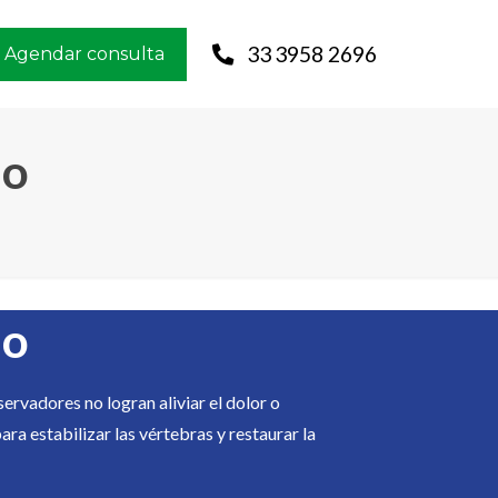
33 3958 2696
Agendar consulta
io
io
rvadores no logran aliviar el dolor o
ra estabilizar las vértebras y restaurar la