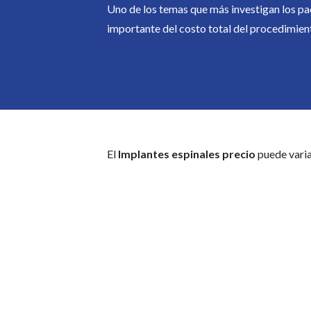
Uno de los temas que más investigan los pac
importante del costo total del procedimien
El
Implantes espinales precio
puede varia