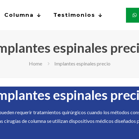
Columna
Testimonios
mplantes espinales prec
Home
Implantes espinales precio
mplantes espinales prec
ueden requerir tratamientos quirúrgicos cuando los métodos conse
 cirugías de columna se utilizan dispositivos médicos diseñados pa