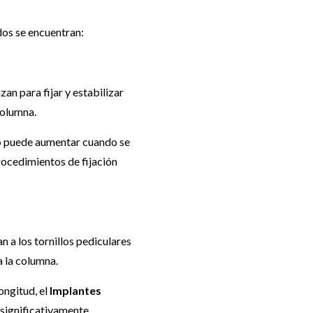
dos se encuentran:
izan para fijar y estabilizar
columna.
o
puede aumentar cuando se
procedimientos de fijación
n a los tornillos pediculares
a la columna.
ongitud, el
Implantes
significativamente.