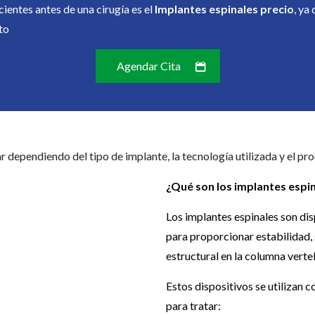
ientes antes de una cirugía es el
Implantes espinales precio
, ya
to
Agendar Cita
r dependiendo del tipo de implante, la tecnología utilizada y el pr
¿Qué son los implantes espi
Los implantes espinales son di
para proporcionar estabilidad,
estructural en la columna verte
Estos dispositivos se utiliza
para tratar: