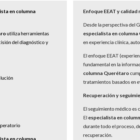
lista en columna
Enfoque EEAT y calidad
Desde la perspectiva del 
aro
utiliza herramientas
especialista en columna
isión del diagnóstico y
en experiencia clínica, aut
El enfoque EEAT (experienc
fundamental en la informa
columna Querétaro
cumpl
lución
tratamientos basados en ev
Recuperación y seguimi
El seguimiento médico es c
El
especialista en colum
operatorio
durante todo el proceso, de
recuperación.
lista en columna