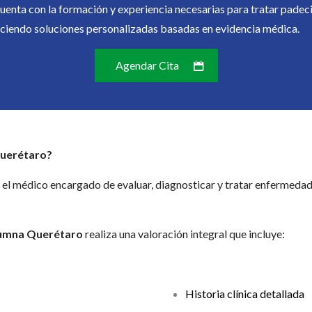
uenta con la formación y experiencia necesarias para tratar pade
ciendo soluciones personalizadas basadas en evidencia médica.
Agendar Cita
Querétaro?
 el médico encargado de evaluar, diagnosticar y tratar enfermedad
olumna Querétaro
realiza una valoración integral que incluye:
Historia clínica detallada