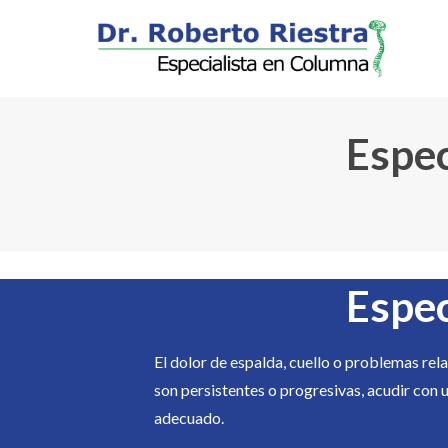
Espec
Espec
El dolor de espalda, cuello o problemas rel
son persistentes o progresivas, acudir con 
adecuado.