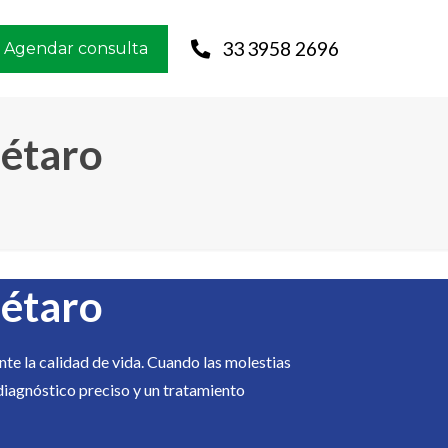
33 3958 2696
Agendar consulta
rétaro
rétaro
te la calidad de vida. Cuando las molestias
diagnóstico preciso y un tratamiento