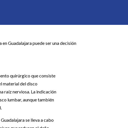
ía en Guadalajara puede ser una decisión
ento quirúrgico que consiste
el material del disco
 raíz nerviosa. La indicación
disco lumbar, aunque también
.
 Guadalajara se lleva a cabo
sivas que reducen el daño