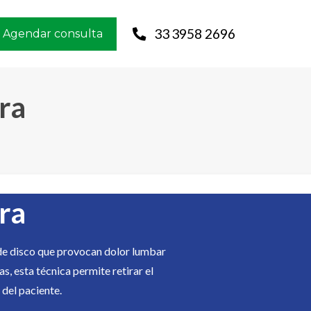
33 3958 2696
Agendar consulta
ra
ra
 de disco que provocan dolor lumbar
s, esta técnica permite retirar el
 del paciente.