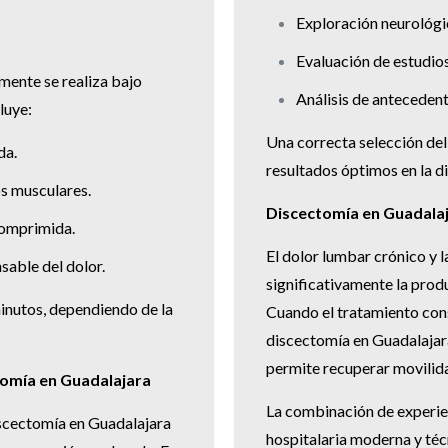
Exploración neurológ
Evaluación de estudio
mente se realiza bajo
Análisis de anteceden
luye:
Una correcta selección del
da.
resultados óptimos en la d
os musculares.
Discectomía en Guadalaja
 comprimida.
El dolor lumbar crónico y l
sable del dolor.
significativamente la prod
inutos, dependiendo de la
Cuando el tratamiento cons
discectomía en Guadalajara
permite recuperar movilida
tomía en Guadalajara
La combinación de experie
discectomía en Guadalajara
hospitalaria moderna y téc