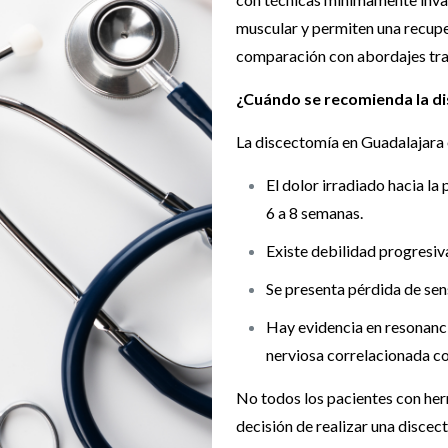
muscular y permiten una recup
comparación con abordajes tra
¿Cuándo se recomienda la d
La discectomía en Guadalajara 
El dolor irradiado hacia la 
6 a 8 semanas.
Existe debilidad progresiv
Se presenta pérdida de sens
Hay evidencia en resonan
nerviosa correlacionada co
No todos los pacientes con hern
decisión de realizar una disce