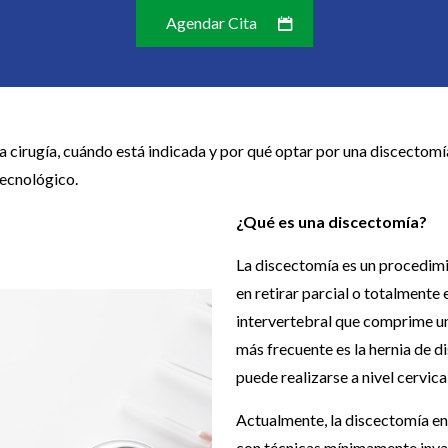
Agendar Cita
la cirugía, cuándo está indicada y por qué optar por una discectom
tecnológico.
¿Qué es una discectomía?
La discectomía es un procedimi
en retirar parcial o totalmente 
intervertebral que comprime una
más frecuente es la hernia de 
puede realizarse a nivel cervical
Actualmente, la discectomía en
con técnicas mínimamente inva