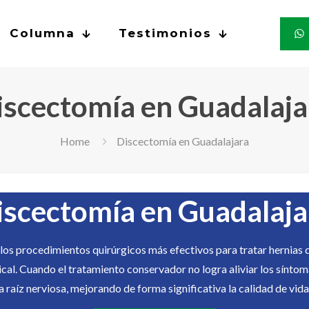
Columna
Testimonios
iscectomía en Guadalaja
Home
Discectomía en Guadalajara
iscectomía en Guadalaja
 los procedimientos quirúrgicos más efectivos para tratar hernias
cal. Cuando el tratamiento conservador no logra aliviar los síntoma
 raíz nerviosa, mejorando de forma significativa la calidad de vida