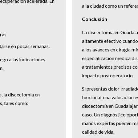
recuperación acelerada. En
a la ciudad como un refere
Conclusión
La discectomía en Guadala
ras.
altamente efectivo cuando
darse en pocas semanas.
a los avances en cirugía mí
especialización médica dis
ego a las indicaciones
a tratamientos precisos c
n.
impacto postoperatorio.
Si presentas dolor irradiad
, la discectomía en
funcional, una valoración e
s, tales como:
discectomía en Guadalajara
caso. Un diagnóstico oport
manos expertas pueden marc
calidad de vida.