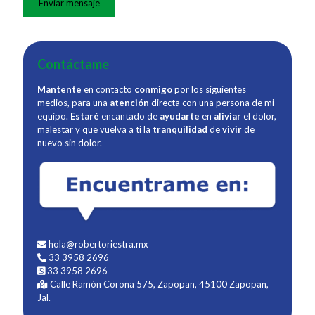
Contáctame
Mantente
en contacto
conmigo
por los siguientes
medios, para una
atención
directa con una persona de mi
equipo.
Estaré
encantado de
ayudarte
en
aliviar
el dolor,
malestar y que vuelva a ti la
tranquilidad
de
vivir
de
nuevo sin dolor.
hola@robertoriestra.mx
33 3958 2696
33 3958 2696
Calle Ramón Corona 575, Zapopan, 45100 Zapopan,
Jal.