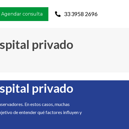
33 3958 2696
Agendar consulta
spital privado
spital privado
nservadores. En estos casos, muchas
objetivo de entender qué factores influyen y