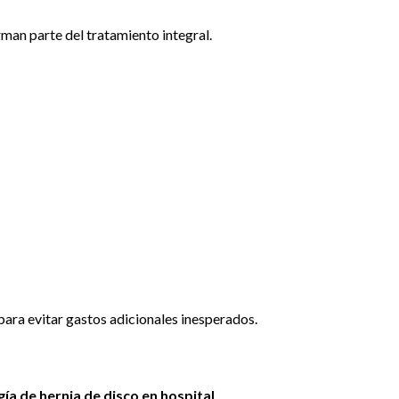
rman parte del tratamiento integral.
para evitar gastos adicionales inesperados.
gía de hernia de disco en hospital