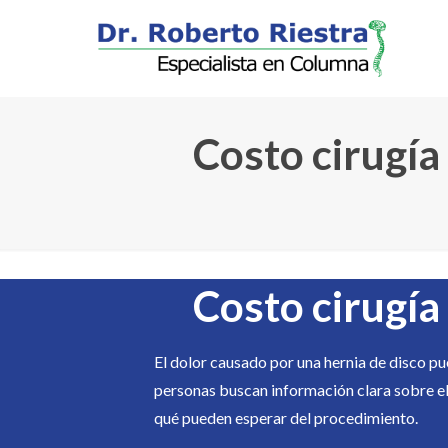
Costo cirugía
Costo cirugía
El dolor causado por una hernia de disco p
personas buscan información clara sobre e
qué pueden esperar del procedimiento.