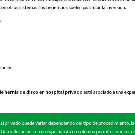
 otros sistemas, los beneficios suelen justificar la inversión.
:
zación
de hernia de disco en hospital privado
esté asociado a una expe
tal privado puede variar dependiendo del tipo de procedimiento, la t
. Una valoración con un especialista en columna permite conocer el