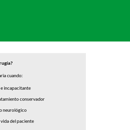
rugía?
aria cuando:
e e incapacitante
ratamiento conservador
ño neurológico
 vida del paciente