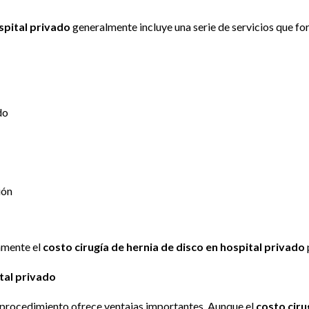
spital privado
generalmente incluye una serie de servicios que fo
do
ión
amente el
costo cirugía de hernia de disco en hospital privado
ital privado
de procedimiento ofrece ventajas importantes. Aunque el
costo ciru