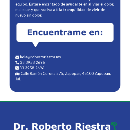
equipo.
Estaré
encantado de
ayudarte
en
aliviar
el dolor,
malestar y que vuelva a ti la
tranquilidad
de
vivir
de
nuevo sin dolor.
hola@robertoriestra.mx
33 3958 2696
33 3958 2696
Calle Ramón Corona 575, Zapopan, 45100 Zapopan,
Jal.