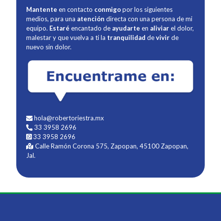
Mantente
en contacto
conmigo
por los siguientes
medios, para una
atención
directa con una persona de mi
equipo.
Estaré
encantado de
ayudarte
en
aliviar
el dolor,
malestar y que vuelva a ti la
tranquilidad
de
vivir
de
nuevo sin dolor.
hola@robertoriestra.mx
33 3958 2696
33 3958 2696
Calle Ramón Corona 575, Zapopan, 45100 Zapopan,
Jal.