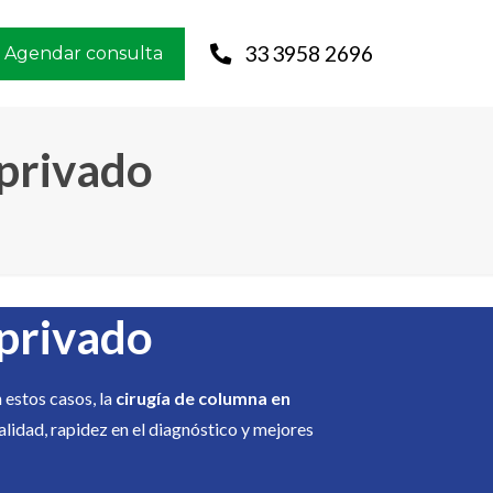
33 3958 2696
Agendar consulta
 privado
 privado
 estos casos, la
cirugía de columna en
lidad, rapidez en el diagnóstico y mejores