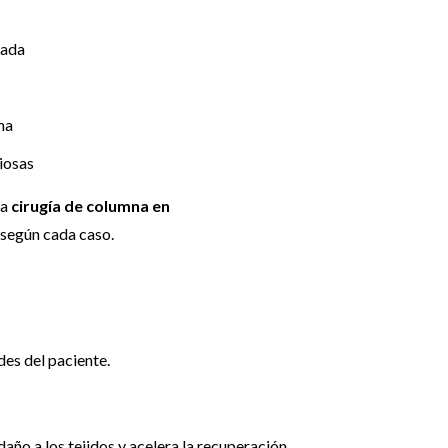
zada
na
iosas
la
cirugía de columna en
 según cada caso.
des del paciente.
año a los tejidos y acelera la recuperación.