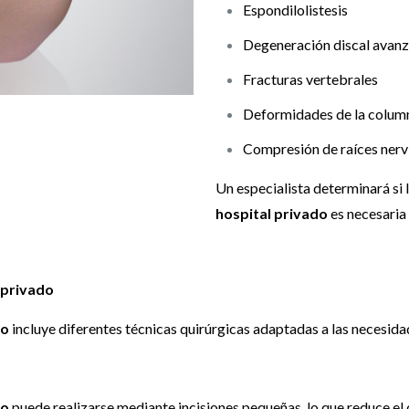
Espondilolistesis
Degeneración discal avan
Fracturas vertebrales
Deformidades de la colum
Compresión de raíces nerv
Un especialista determinará si 
hospital privado
es necesaria
 privado
do
incluye diferentes técnicas quirúrgicas adaptadas a las necesida
do
puede realizarse mediante incisiones pequeñas, lo que reduce el d