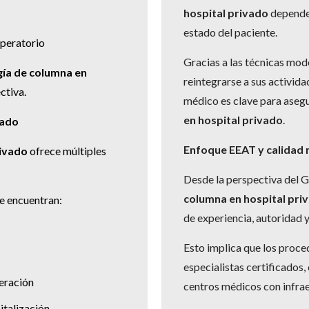
hospital privado
depende 
estado del paciente.
operatorio
Gracias a las técnicas mo
gía de columna en
reintegrarse a sus activid
ctiva.
médico es clave para asegur
en hospital privado
.
vado
Enfoque EEAT y calidad
rivado
ofrece múltiples
Desde la perspectiva del 
columna en hospital pri
e encuentran:
de experiencia, autoridad 
Esto implica que los proce
especialistas certificados
eración
centros médicos con infra
talización