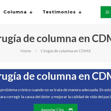
Columna
Testimonios
rugía de columna en C
Home
Cirugía de columna en CDMX
rugía de columna en C
n problema crónico cuando no se trata de manera adecuada. En esto
ra corregir la causa del dolor y mejorar la calidad de vida del paci
Agendar Cita