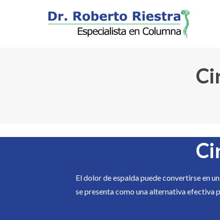
Ci
Ci
El dolor de espalda puede convertirse en u
se presenta como una alternativa efectiva pa