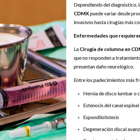
Dependiendo del diagnóstico, 
CDMX
puede variar desde pr
invasivos hasta cirugías más c
Enfermedades que requieren
La
Cirugía de columna en C
que no responden a tratamient
presentan daño neurológico.
Entre los padecimientos más fr
Hernia de disco lumbar o c
Estenosis del canal espinal
Espondilolistesis
Degeneración discal avan