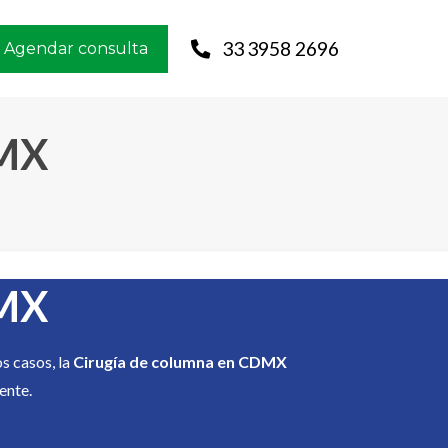
33 3958 2696
Agendar consulta
DMX
DMX
s casos, la
Cirugía de columna en CDMX
ente.