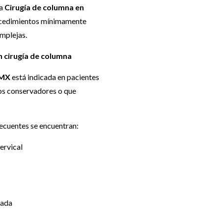
la
Cirugía de columna en
ocedimientos mínimamente
omplejas.
 cirugía de columna
DMX
está indicada en pacientes
os conservadores o que
ecuentes se encuentran:
ervical
zada