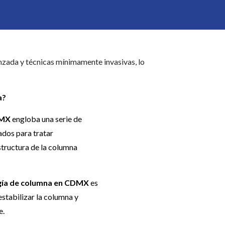
nzada y técnicas mínimamente invasivas, lo
a?
DMX
engloba una serie de
dos para tratar
tructura de la columna
gía de columna en CDMX
es
estabilizar la columna y
e.