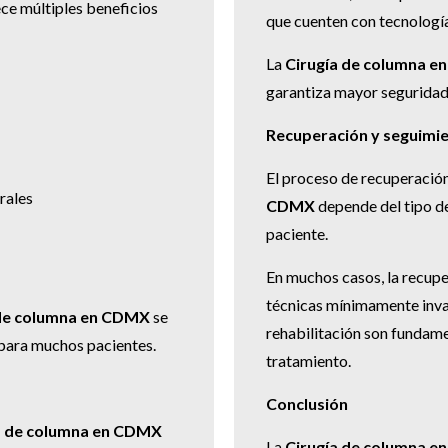
ce múltiples beneficios
que cuenten con tecnolog
La
Cirugía de columna 
garantiza mayor seguridad
Recuperación y seguimi
El proceso de recuperació
rales
CDMX
depende del tipo de
paciente.
En muchos casos, la recupe
técnicas mínimamente invas
 de columna en CDMX
se
rehabilitación son fundame
 para muchos pacientes.
tratamiento.
Conclusión
a de columna en CDMX
La
Cirugía de columna 