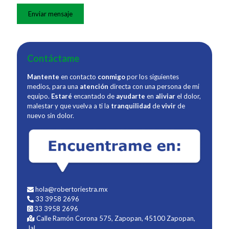
Contáctame
Mantente
en contacto
conmigo
por los siguientes
medios, para una
atención
directa con una persona de mi
equipo.
Estaré
encantado de
ayudarte
en
aliviar
el dolor,
malestar y que vuelva a ti la
tranquilidad
de
vivir
de
nuevo sin dolor.
hola@robertoriestra.mx
33 3958 2696
33 3958 2696
Calle Ramón Corona 575, Zapopan, 45100 Zapopan,
Jal.