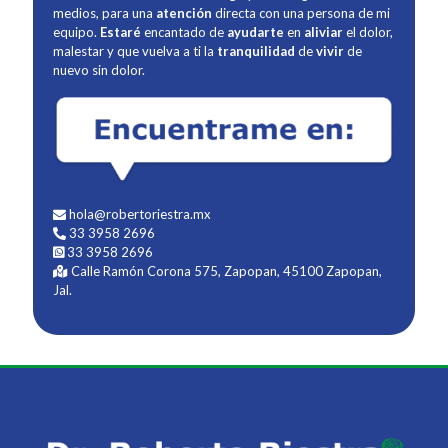
medios, para una
atención
directa con una persona de mi
equipo.
Estaré
encantado de
ayudarte
en
aliviar
el dolor,
malestar y que vuelva a ti la
tranquilidad
de
vivir
de
nuevo sin dolor.
hola@robertoriestra.mx
33 3958 2696
33 3958 2696
Calle Ramón Corona 575, Zapopan, 45100 Zapopan,
Jal.